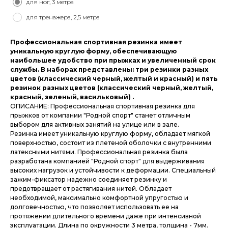
для ног, 3 метра
для тренажера, 2,5 метра
Профессиональная спортивная резинка имеет
уникальную круглую форму, обеспечивающую
наибольшее удобство при прыжках и увеличенный срок
службы. В наборах представлены: три резинки разных
цветов (классический черный, желтый и красный) и пять
резинок разных цветов (классический черный, желтый,
красный, зеленый, васильковый) .
ОПИСАНИЕ: Профессиональная спортивная резинка для
прыжков от компании "Родной спорт" станет отличным
выбором для активных занятий на улице или в зале.
Резинка имеет уникальную круглую форму, обладает мягкой
поверхностью, состоит из плетеной оболочки с внутренними
латексными нитями. Профессиональная резинка была
разработана компанией "Родной спорт" для выдерживания
высоких нагрузок и устойчивости к деформации. Специальный
зажим-фиксатор надежно соединяет резинку и
предотвращает от растягивания нитей. Обладает
необходимой, максимально комфортной упругостью и
долговечностью, что позволяет использовать ее на
протяжении длительного времени даже при интенсивной
эксплуатации. Длина по окружности 3 метра, толщина - 7мм.