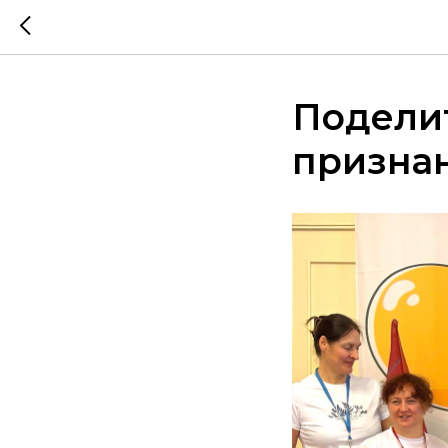
Поделит
призна