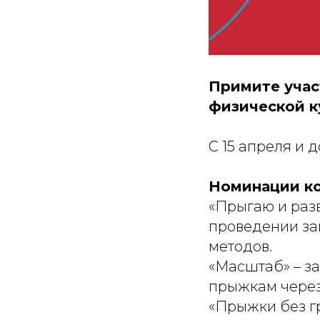
Примите учас
физической к
С 15 апреля и 
Номинации ко
«Прыгаю и разв
проведении за
методов.
«Масштаб» – з
прыжкам через
«Прыжки без г