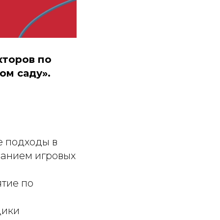
кторов по
ом саду».
е подходы в
ванием игровых
тие по
дики