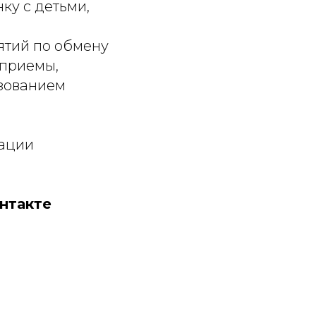
ку с детьми,
ятий по обмену
 приемы,
ьзованием
рации
нтакте