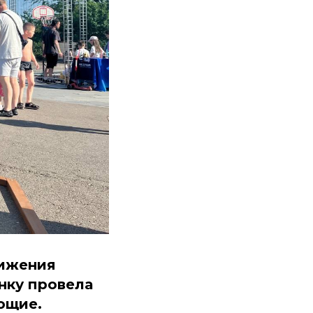
вижения
нку провела
ющие.