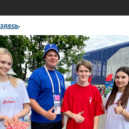
о
здесь
.