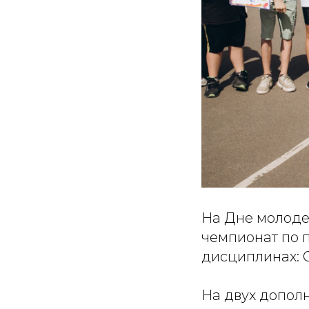
На Дне молоде
чемпионат по 
дисциплинах: С
На двух допол