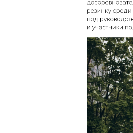
досоревновате
резинку среди
под руководст
и участники п