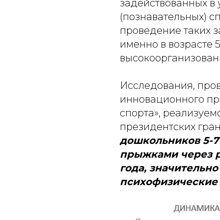
задействованных в 
(познавательных) с
проведение таких з
именно в возрасте 
высокоорганизован
Исследования, про
инновационного пр
спорта», реализуе
президентских грант
дошкольников 5-7
прыжками через р
года, значительно
психофизические 