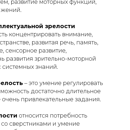
ем, развитие моторных функций,
ижений.
ллектуальной зрелости
сть концентрировать внимание,
транстве, развитая речь, память,
, сенсорное развитие,
нь развития зрительно-моторной
 системных знаний.
релость
– это умение регулировать
зможность достаточно длительное
 очень привлекательные задания.
лости
относится потребность
 со сверстниками и умение