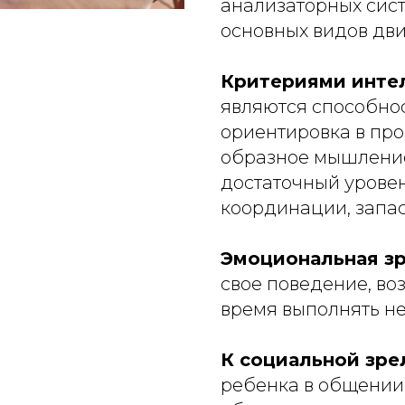
анализаторных сист
основных видов дв
Критериями инте
являются способно
ориентировка в прос
образное мышление
достаточный урове
координации, запас
Эмоциональная з
свое поведение, во
время выполнять не
К социальной зре
ребенка в общении