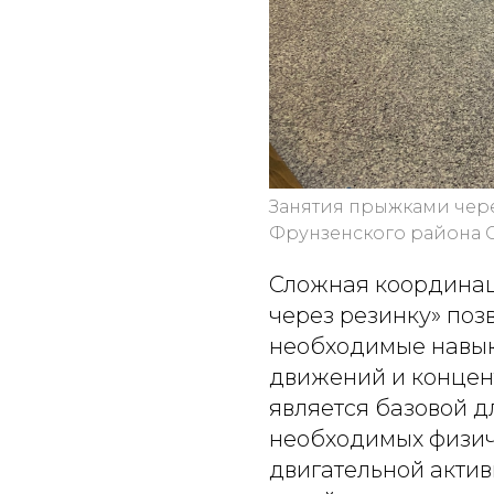
Занятия прыжками чере
Фрунзенского района 
Сложная координац
через резинку» поз
необходимые навык
движений и концен
является базовой д
необходимых физич
двигательной активн